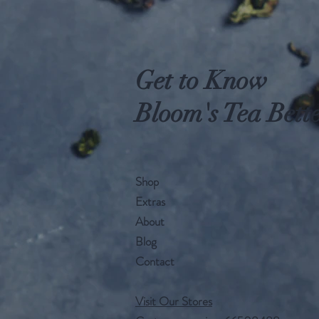
Get to Know
Bloom's Tea Bett
Shop
Extras
About
Blog
Contact
Visit Our Stores