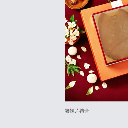
響螺片禮盒