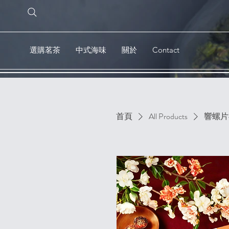
選購茗茶
中式海味
關於
Contact
首頁
All Products
響螺片