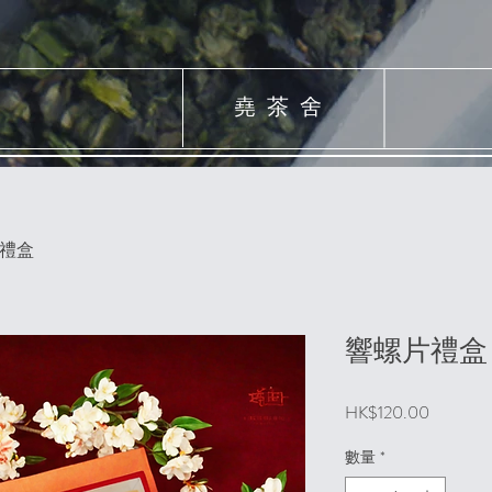
堯茶舍
禮盒
響螺片禮盒
價
HK$120.00
格
數量
*