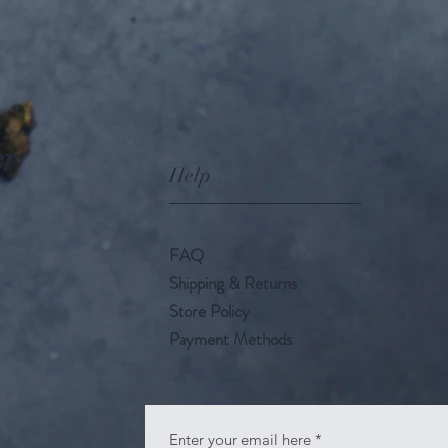
er
Help
FAQ
Shipping & Returns
Store Policy
Payment Methods
Enter your email here
*